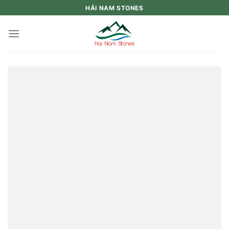
Skip
HẢI NAM STONES
to
content