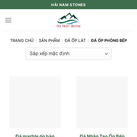
Skip
HẢI NAM STONES
to
content
TRANG CHỦ
/
SẢN PHẨM
/
ĐÁ ỐP LÁT
/
ĐÁ ỐP PHÒNG BẾP
Đá marble ốp bàn
Đá Nhân Tạo Ốp Bếp