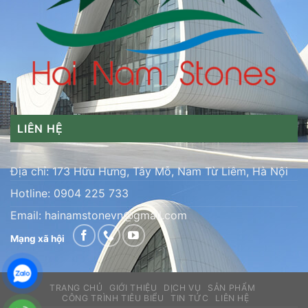
LIÊN HỆ
Địa chỉ: 173 Hữu Hưng, Tây Mỗ, Nam Từ Liêm, Hà Nội
Hotline:
0904 225 733
Email:
hainamstonevn@gmail.com
Mạng xã hội
TRANG CHỦ
GIỚI THIỆU
DỊCH VỤ
SẢN PHẨM
CÔNG TRÌNH TIÊU BIỂU
TIN TỨC
LIÊN HỆ