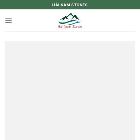
Skip
HẢI NAM STONES
to
content