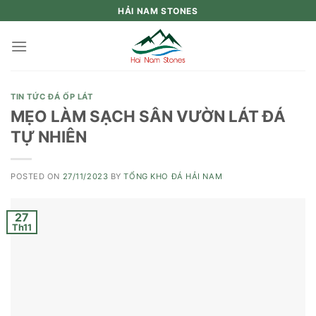
Skip
HẢI NAM STONES
to
content
TIN TỨC ĐÁ ỐP LÁT
MẸO LÀM SẠCH SÂN VƯỜN LÁT ĐÁ
TỰ NHIÊN
POSTED ON
27/11/2023
BY
TỔNG KHO ĐÁ HẢI NAM
27
Th11