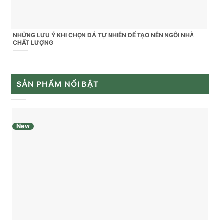
NHỮNG LƯU Ý KHI CHỌN ĐÁ TỰ NHIÊN ĐỂ TẠO NÊN NGÔI NHÀ
CHẤT LƯỢNG
SẢN PHẨM NỔI BẬT
New