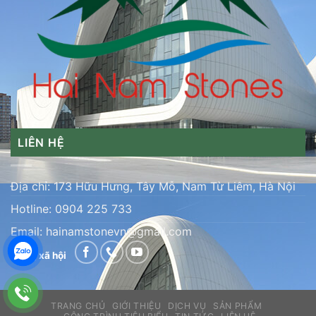
LIÊN HỆ
Địa chỉ: 173 Hữu Hưng, Tây Mỗ, Nam Từ Liêm, Hà Nội
Hotline:
0904 225 733
Email:
hainamstonevn@gmail.com
Mạng xã hội
TRANG CHỦ
GIỚI THIỆU
DỊCH VỤ
SẢN PHẨM