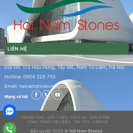
LIÊN HỆ
Địa chỉ: 173 Hữu Hưng, Tây Mỗ, Nam Từ Liêm, Hà Nội
Hotline:
0904 225 733
Email:
hainamstonevn@gmail.com
Mạng xã hội
TRANG CHỦ
GIỚI THIỆU
DỊCH VỤ
SẢN PHẨM
CÔNG TRÌNH TIÊU BIỂU
TIN TỨC
LIÊN HỆ
Bản quyền 2026 ©
Hải Nam Stones