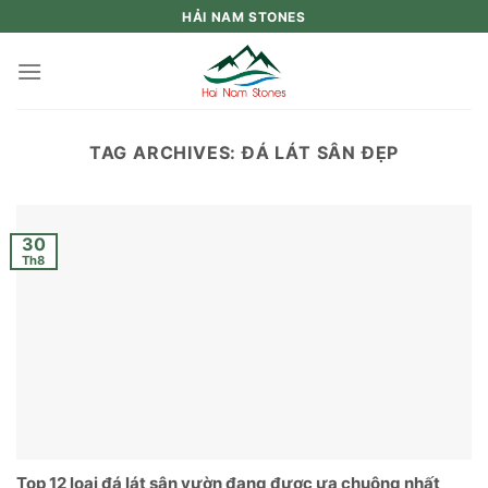
Skip
HẢI NAM STONES
to
content
TAG ARCHIVES:
ĐÁ LÁT SÂN ĐẸP
30
Th8
Top 12 loại đá lát sân vườn đang được ưa chuộng nhất