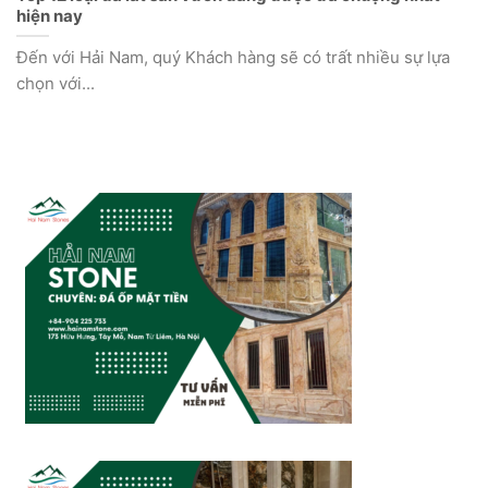
hiện nay
Đến với Hải Nam, quý Khách hàng sẽ có trất nhiều sự lựa
chọn với...