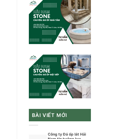
BÀI VIẾT MỚI
Công ty Đá ốp lát Hải
Nam tin tưởng lựa