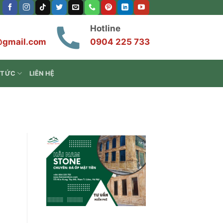
Hotline
@gmail.com
0904 225 733
 TỨC
LIÊN HỆ