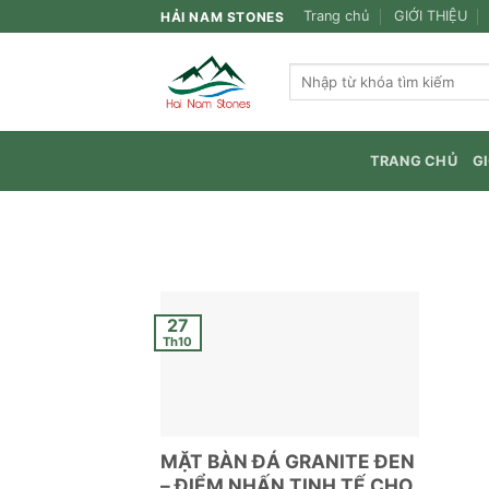
Skip
Trang chủ
GIỚI THIỆU
HẢI NAM STONES
to
content
Tìm
kiếm:
TRANG CHỦ
GI
27
Th10
MẶT BÀN ĐÁ GRANITE ĐEN
– ĐIỂM NHẤN TINH TẾ CHO