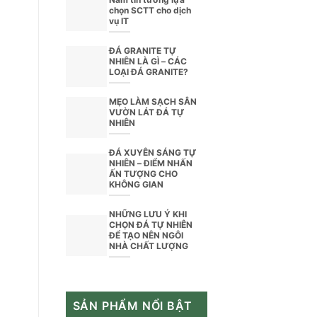
chọn SCTT cho dịch
vụ IT
ĐÁ GRANITE TỰ
NHIÊN LÀ GÌ – CÁC
LOẠI ĐÁ GRANITE?
MẸO LÀM SẠCH SÂN
VƯỜN LÁT ĐÁ TỰ
NHIÊN
ĐÁ XUYÊN SÁNG TỰ
NHIÊN – ĐIỂM NHẤN
ẤN TƯỢNG CHO
KHÔNG GIAN
NHỮNG LƯU Ý KHI
CHỌN ĐÁ TỰ NHIÊN
ĐỂ TẠO NÊN NGÔI
NHÀ CHẤT LƯỢNG
SẢN PHẨM NỔI BẬT