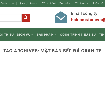
Dịch vụ
Sản phẩm
Công trình tiêu biểu
Tin tức
Liên hệ
Email công ty
hainamstonevn
ỚI THIỆU
DỊCH VỤ
SẢN PHẨM
CÔNG TRÌNH TIÊU BIỂU
TIN
TAG ARCHIVES:
MẶT BÀN BẾP ĐÁ GRANITE