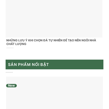
NHỮNG LƯU Ý KHI CHỌN ĐÁ TỰ NHIÊN ĐỂ TẠO NÊN NGÔI NHÀ
CHẤT LƯỢNG
SẢN PHẨM NỔI BẬT
New