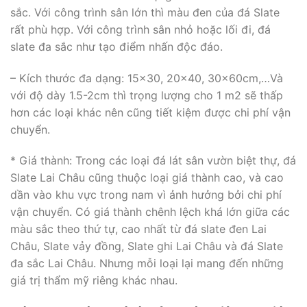
sắc. Với công trình sân lớn thì màu đen của đá Slate
rất phù hợp. Với công trình sân nhỏ hoặc lối đi, đá
slate đa sắc như tạo điểm nhấn độc đáo.
– Kích thước đa dạng: 15×30, 20×40, 30x60cm,…Và
với độ dày 1.5-2cm thì trọng lượng cho 1 m2 sẽ thấp
hơn các loại khác nên cũng tiết kiệm được chi phí vận
chuyển.
* Giá thành: Trong các loại đá lát sân vườn biệt thự, đá
Slate Lai Châu cũng thuộc loại giá thành cao, và cao
dần vào khu vực trong nam vì ảnh hưởng bởi chi phí
vận chuyển. Có giá thành chênh lệch khá lớn giữa các
màu sắc theo thứ tự, cao nhất từ đá slate đen Lai
Châu, Slate vảy đồng, Slate ghi Lai Châu và đá Slate
đa sắc Lai Châu. Nhưng mỗi loại lại mang đến những
giá trị thẩm mỹ riêng khác nhau.