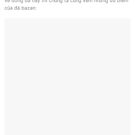
về dòng đá này thì chúng ta cùng xem những ưu điểm
của đá bazan: