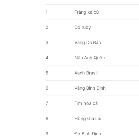
1
Trắng xà cừ
2
Đỏ ruby
3
Vàng Da Báo
4
Nâu Anh Quốc
5
Xanh Brasil
6
Vàng Bình Định
7
Tím hoa cà
8
Hồng Gia Lai
9
Đỏ Bình Định