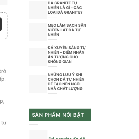
ĐÁ GRANITE TỰ
NHIÊN LÀ GÌ – CÁC
LOẠI ĐÁ GRANITE?
MẸO LÀM SẠCH SÂN
VƯỜN LÁT ĐÁ TỰ
NHIÊN
ĐÁ XUYÊN SÁNG TỰ
NHIÊN – ĐIỂM NHẤN
ẤN TƯỢNG CHO
KHÔNG GIAN
trở
NHỮNG LƯU Ý KHI
ấp,
CHỌN ĐÁ TỰ NHIÊN
ĐỂ TẠO NÊN NGÔI
NHÀ CHẤT LƯỢNG
p,
SẢN PHẨM NỔI BẬT
 tư