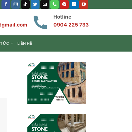
Hotline
@gmail.com
0904 225 733
 TỨC
LIÊN HỆ