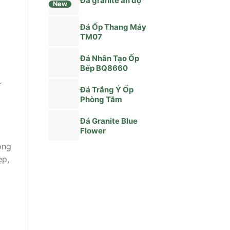
Đá granite ấn độ
New
Đá Ốp Thang Máy
TM07
c
Đá Nhân Tạo Ốp
Bếp BQ8660
ư
Đá Trắng Ý Ốp
Phòng Tắm
Đá Granite Blue
Flower
ông
ẹp,