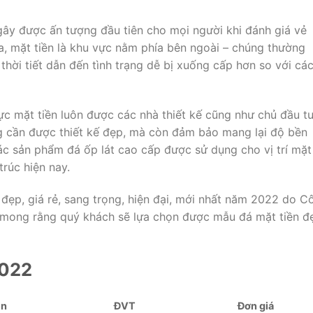
ơi gây được ấn tượng đầu tiên cho mọi người khi đánh giá vẻ
a, mặt tiền là khu vực nằm phía bên ngoài – chúng thường
thời tiết dẫn đến tình trạng dễ bị xuống cấp hơn so với cá
ực mặt tiền luôn được các nhà thiết kế cũng như chủ đầu t
g cần được thiết kế đẹp, mà còn đảm bảo mang lại độ bền
các sản phẩm đá ốp lát cao cấp được sử dụng cho vị trí mặt
trúc hiện nay.
đẹp, giá rẻ, sang trọng, hiện đại, mới nhất năm 2022 do C
t mong rằng quý khách sẽ lựa chọn được mẫu đá mặt tiền đ
2022
ền
ĐVT
Đơn giá