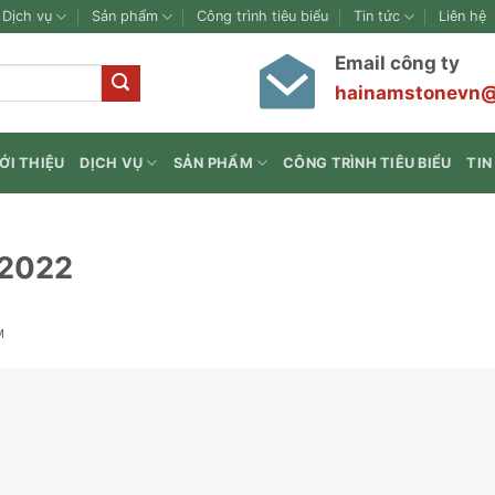
Dịch vụ
Sản phẩm
Công trình tiêu biểu
Tin tức
Liên hệ
Email công ty
hainamstonevn
ỚI THIỆU
DỊCH VỤ
SẢN PHẨM
CÔNG TRÌNH TIÊU BIỂU
TIN
 2022
M