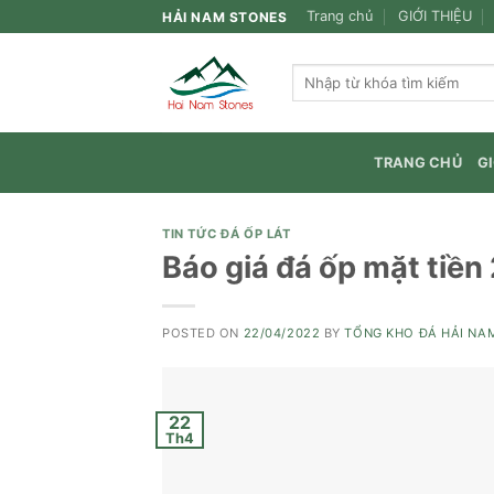
Skip
Trang chủ
GIỚI THIỆU
HẢI NAM STONES
to
content
Tìm
kiếm:
TRANG CHỦ
GI
TIN TỨC ĐÁ ỐP LÁT
Báo giá đá ốp mặt tiền
POSTED ON
22/04/2022
BY
TỔNG KHO ĐÁ HẢI NA
22
Th4