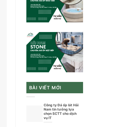
BÀI VIẾT MỚI
Công ty Đá ốp lát Hải
Nam tin tưởng lựa
chọn SCTT cho dịch
vụ IT