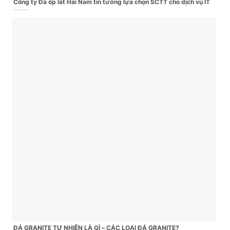
Công ty Đá ốp lát Hải Nam tin tưởng lựa chọn SCTT cho dịch vụ IT
ĐÁ GRANITE TỰ NHIÊN LÀ GÌ – CÁC LOẠI ĐÁ GRANITE?