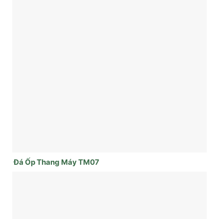
Đá Ốp Thang Máy TM07