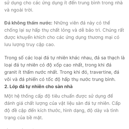
sử dụng cho các ứng dụng ít đến trung bình trong nhà
và ngoài trời.
Đá không thấm nước:
Những viên đá này có thể
chống lại sự hấp thụ chất lỏng và dễ bảo trì. Chúng rất
được khuyến khích cho các ứng dụng thương mại có
lưu lượng truy cập cao.
Trong số các loại đá tự nhiên khác nhau, đá sa thạch là
loại đá tự nhiên có độ xốp cao nhất, trong khi đá
granit ít thấm nước nhất.
Trong khi đó, travertine, đá
vôi và đá phiến có tốc độ hấp thụ nước trung bình.
2. Lớp đá tự nhiên cho sàn nhà
Một hệ thống cấp độ tiêu chuẩn được sử dụng để
đánh giá chất lượng của vật liệu sàn đá tự nhiên. Cấp
độ đề cập đến kích thước, hình dạng, độ dày và tình
trạng của bề mặt.