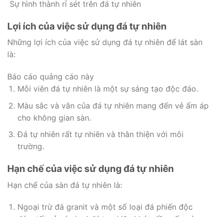
Sự hình thành rỉ sét trên đá tự nhiên
Lợi ích của việc sử dụng đá tự nhiên
Những lợi ích của việc sử dụng đá tự nhiên để lát sàn
là:
Báo cáo quảng cáo này
Mỗi viên đá tự nhiên là một sự sáng tạo độc đáo.
Màu sắc và vân của đá tự nhiên mang đến vẻ ấm áp
cho không gian sàn.
Đá tự nhiên rất tự nhiên và thân thiện với môi
trường.
Hạn chế của việc sử dụng đá tự nhiên
Hạn chế của sàn đá tự nhiên là:
Ngoại trừ đá granit và một số loại đá phiến độc