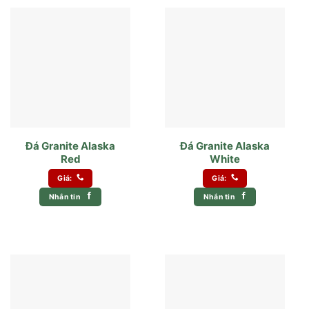
Đá Granite Alaska
Đá Granite Alaska
Red
White
Giá:
Giá:
Nhắn tin
Nhắn tin