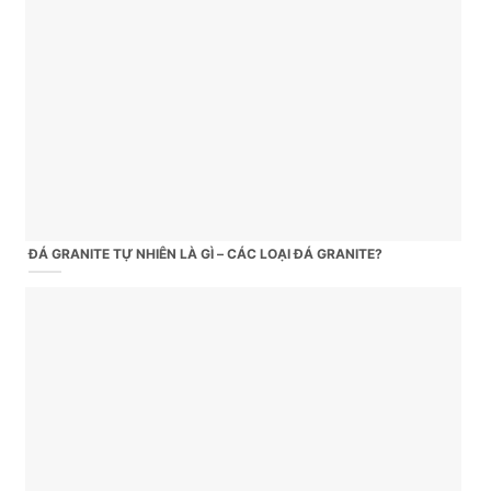
ĐÁ GRANITE TỰ NHIÊN LÀ GÌ – CÁC LOẠI ĐÁ GRANITE?