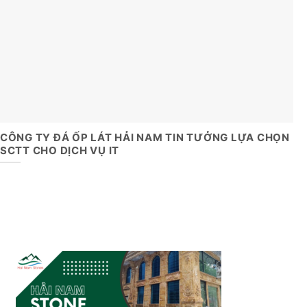
CÔNG TY ĐÁ ỐP LÁT HẢI NAM TIN TƯỞNG LỰA CHỌN
SCTT CHO DỊCH VỤ IT