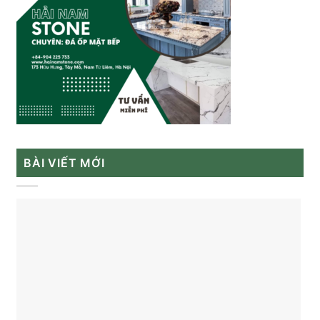
BÀI VIẾT MỚI